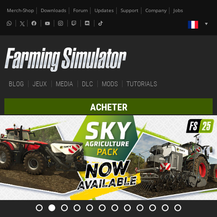
Merch-Shop
Downloads
Forum
Updates
Support
Company
Jobs
BLOG
JEUX
MEDIA
DLC
MODS
TUTORIALS
ACHETER