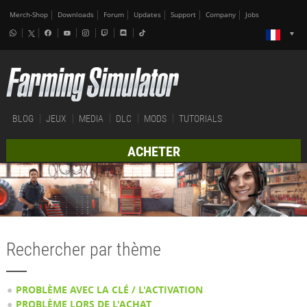
Merch-Shop
Downloads
Forum
Updates
Support
Company
Jobs
BLOG
JEUX
MEDIA
DLC
MODS
TUTORIALS
ACHETER
Rechercher par thème
PROBLÈME AVEC LA CLÉ / L'ACTIVATION
PROBLÈME LORS DE L'ACHAT