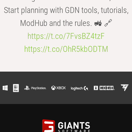
Start planning with GDN tools, tutorials,
ModHub and the rules. 🚜 🔗
https://t.co/7FvsBZ4tzF
https://t.co/OhR5kbODTM