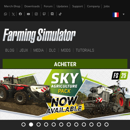
Merch-Shop
Downloads
Forum
Updates
Support
Company
Jobs
BLOG
JEUX
MEDIA
DLC
MODS
TUTORIALS
ACHETER