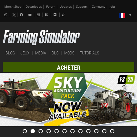
Merch-Shop
Downloads
Forum
Updates
Support
Company
Jobs
BLOG
JEUX
MEDIA
DLC
MODS
TUTORIALS
ACHETER