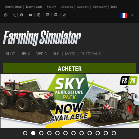
Merch-Shop
Downloads
Forum
Updates
Support
Company
Jobs
BLOG
JEUX
MEDIA
DLC
MODS
TUTORIALS
ACHETER