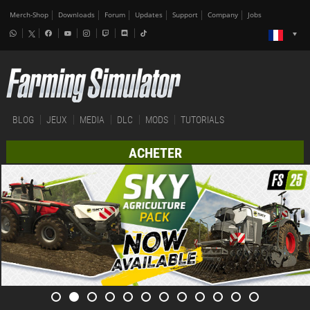
Merch-Shop
Downloads
Forum
Updates
Support
Company
Jobs
BLOG
JEUX
MEDIA
DLC
MODS
TUTORIALS
ACHETER