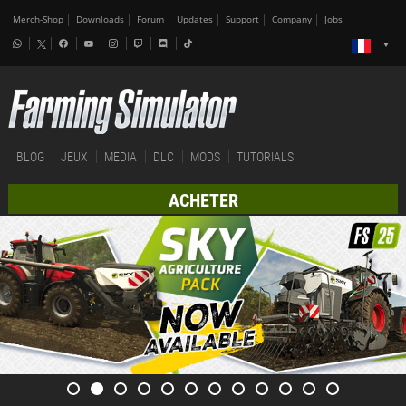
Merch-Shop
Downloads
Forum
Updates
Support
Company
Jobs
BLOG
JEUX
MEDIA
DLC
MODS
TUTORIALS
ACHETER