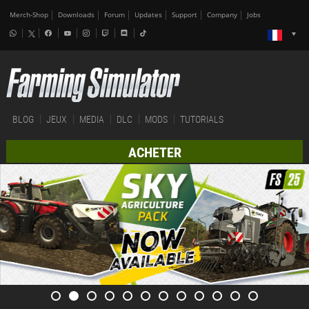
Merch-Shop
Downloads
Forum
Updates
Support
Company
Jobs
BLOG
JEUX
MEDIA
DLC
MODS
TUTORIALS
ACHETER