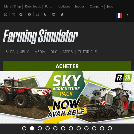
Merch-Shop
Downloads
Forum
Updates
Support
Company
Jobs
BLOG
JEUX
MEDIA
DLC
MODS
TUTORIALS
ACHETER