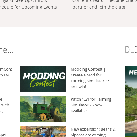
rnyard MeetUps: Info &
Content Creator? Become offici
hedule for Upcoming Events
partner and join the club!
e...
DLC
armCon:
Modding Contest |
o L90!
Create a Mod for
Farming Simulator 25
and win!
he
Patch 1.21 for Farming
 with
Simulator 25 now
e,
available
New expansion: Beans &
pril
Alpacas are coming!