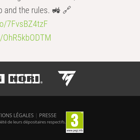
b and the rules. 🚜 🔗
.co/7FvsBZ4tzF
.co/OhR5kbODTM
IONS LÉGALES
|
PRESSE
é de leurs dépositaires respectifs.