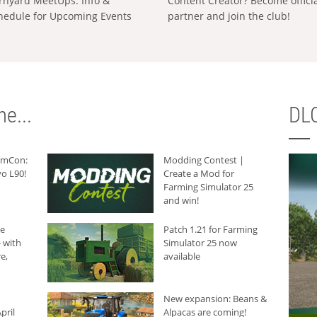
rnyard MeetUps: Info &
Content Creator? Become offici
hedule for Upcoming Events
partner and join the club!
e...
DLC
armCon:
Modding Contest |
o L90!
Create a Mod for
Farming Simulator 25
and win!
he
Patch 1.21 for Farming
 with
Simulator 25 now
e,
available
New expansion: Beans &
pril
Alpacas are coming!