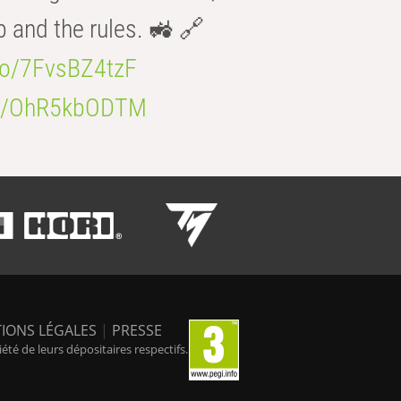
b and the rules. 🚜 🔗
.co/7FvsBZ4tzF
.co/OhR5kbODTM
IONS LÉGALES
|
PRESSE
é de leurs dépositaires respectifs.