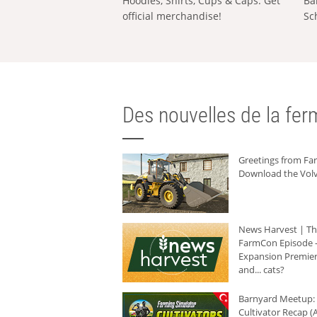
Hoodies, Shirts, Cups & Caps: Get
Ba
official merchandise!
Sc
Des nouvelles de la ferm
Greetings from F
Download the Volv
News Harvest | T
FarmCon Episode -
Expansion Premier
and... cats?
Barnyard Meetup:
Cultivator Recap (A