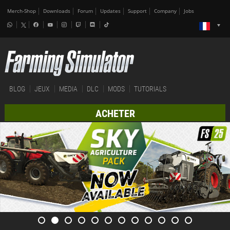
Merch-Shop
Downloads
Forum
Updates
Support
Company
Jobs
BLOG
JEUX
MEDIA
DLC
MODS
TUTORIALS
ACHETER