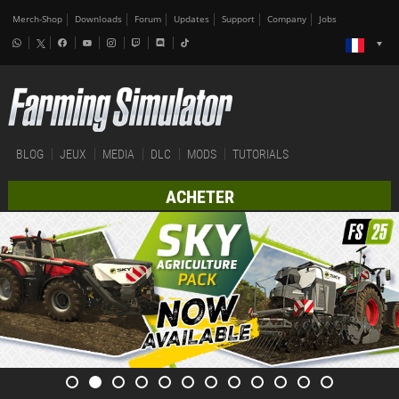
Merch-Shop
Downloads
Forum
Updates
Support
Company
Jobs
BLOG
JEUX
MEDIA
DLC
MODS
TUTORIALS
ACHETER