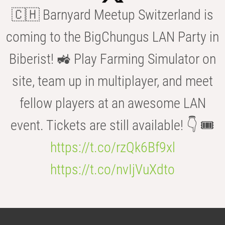
🇨🇭 Barnyard Meetup Switzerland is
coming to the BigChungus LAN Party in
Biberist! 🚜 Play Farming Simulator on
site, team up in multiplayer, and meet
fellow players at an awesome LAN
event. Tickets are still available! 👇 🎟️
https://t.co/rzQk6Bf9xl
https://t.co/nvIjVuXdto