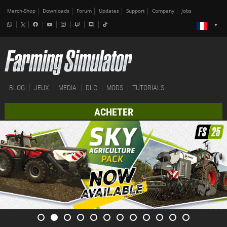
Merch-Shop
Downloads
Forum
Updates
Support
Company
Jobs
BLOG
JEUX
MEDIA
DLC
MODS
TUTORIALS
ACHETER