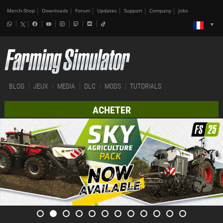
Merch-Shop
Downloads
Forum
Updates
Support
Company
Jobs
BLOG
JEUX
MEDIA
DLC
MODS
TUTORIALS
ACHETER