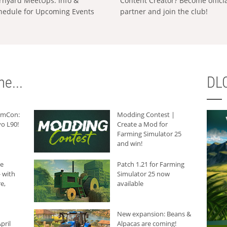
rnyard MeetUps: Info &
Content Creator? Become offici
hedule for Upcoming Events
partner and join the club!
e...
DLC
armCon:
Modding Contest |
o L90!
Create a Mod for
Farming Simulator 25
and win!
he
Patch 1.21 for Farming
 with
Simulator 25 now
e,
available
New expansion: Beans &
pril
Alpacas are coming!