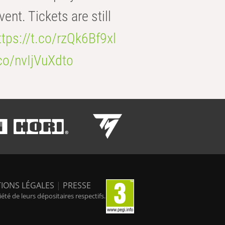
t. Tickets are still
ttps://t.co/rzQk6Bf9xl
.co/nvIjVuXdto
IONS LÉGALES
|
PRESSE
é de leurs dépositaires respectifs.