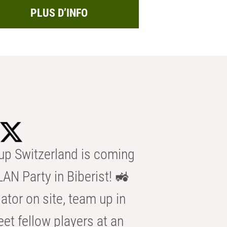
PLUS D’INFO
p Switzerland is coming
AN Party in Biberist! 🚜
ator on site, team up in
eet fellow players at an