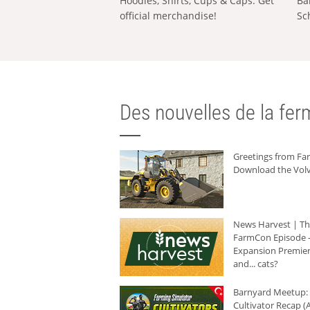
Hoodies, Shirts, Cups & Caps: Get
Ba
official merchandise!
Sc
Des nouvelles de la ferm
Greetings from F
Download the Volv
News Harvest | T
FarmCon Episode -
Expansion Premier
and... cats?
Barnyard Meetup:
Cultivator Recap (A