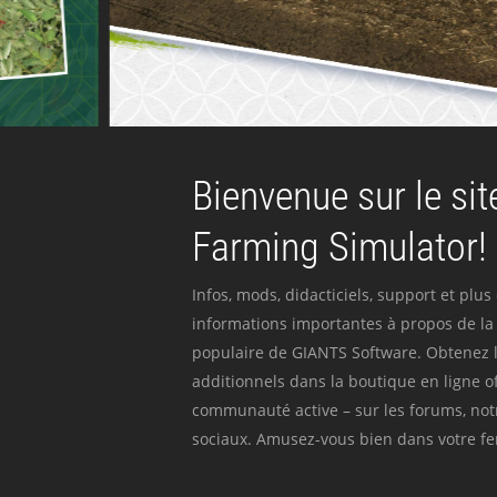
Bienvenue sur le site
Farming Simulator!
Infos, mods, didacticiels, support et plus
informations importantes à propos de la 
populaire de GIANTS Software. Obtenez l
additionnels dans la boutique en ligne off
communauté active – sur les forums, not
sociaux. Amusez-vous bien dans votre fer