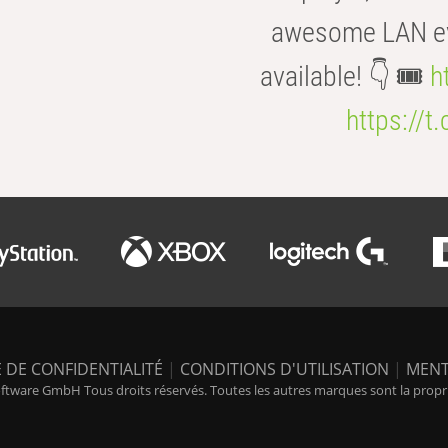
awesome LAN even
available! 👇 🎟️
h
https://t
 DE CONFIDENTIALITÉ
|
CONDITIONS D'UTILISATION
|
MENT
tware GmbH Tous droits réservés. Toutes les autres marques sont la propriét