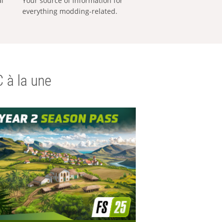
al
Your source of information for
everything modding-related.
 à la une