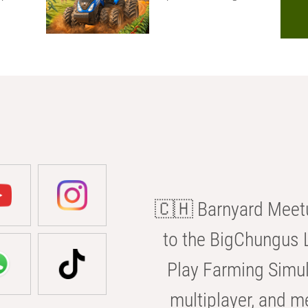
🇨🇭 Barnyard Meetu
to the BigChungus L
Play Farming Simul
multiplayer, and m