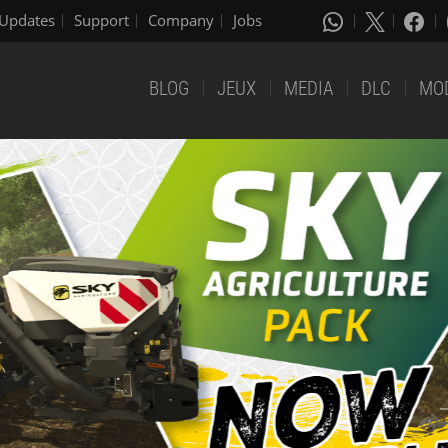
Updates
Support
Company
Jobs
BLOG
JEUX
MEDIA
DLC
MO