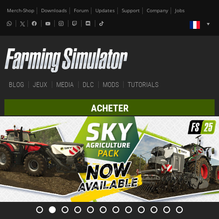
Merch-Shop
Downloads
Forum
Updates
Support
Company
Jobs
BLOG
JEUX
MEDIA
DLC
MODS
TUTORIALS
ACHETER