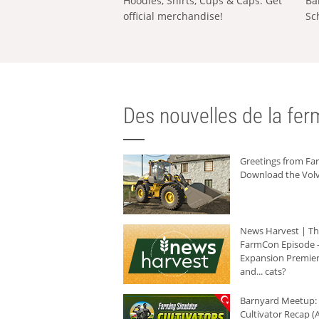
Hoodies, Shirts, Cups & Caps: Get
Ba
official merchandise!
Sc
Des nouvelles de la ferm
Greetings from F
Download the Volv
News Harvest | T
FarmCon Episode -
Expansion Premier
and... cats?
Barnyard Meetup:
Cultivator Recap (A