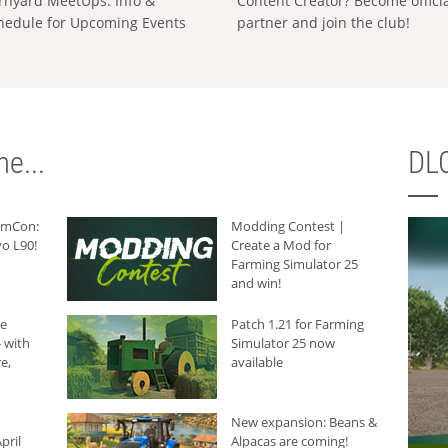
rnyard MeetUps: Info &
Content Creator? Become offici
hedule for Upcoming Events
partner and join the club!
e...
DLC
armCon:
Modding Contest |
o L90!
Create a Mod for
Farming Simulator 25
and win!
he
Patch 1.21 for Farming
 with
Simulator 25 now
e,
available
New expansion: Beans &
pril
Alpacas are coming!