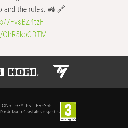
b and the rules. 🚜 🔗
.co/7FvsBZ4tzF
.co/OhR5kbODTM
IONS LÉGALES
|
PRESSE
é de leurs dépositaires respectifs.