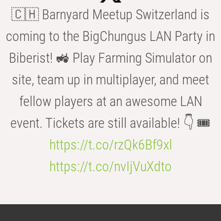
🇨🇭 Barnyard Meetup Switzerland is
coming to the BigChungus LAN Party in
Biberist! 🚜 Play Farming Simulator on
site, team up in multiplayer, and meet
fellow players at an awesome LAN
event. Tickets are still available! 👇 🎟️
https://t.co/rzQk6Bf9xl
https://t.co/nvIjVuXdto