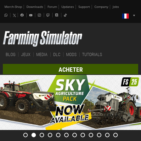
Merch-Shop
Downloads
Forum
Updates
Support
Company
Jobs
BLOG
JEUX
MEDIA
DLC
MODS
TUTORIALS
ACHETER