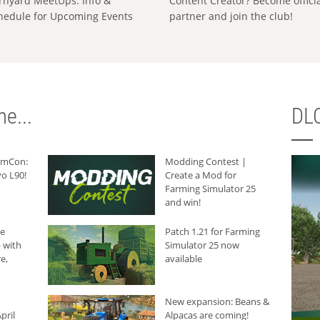
rnyard MeetUps: Info &
Content Creator? Become offici
hedule for Upcoming Events
partner and join the club!
e...
DLC
armCon:
Modding Contest |
o L90!
Create a Mod for
Farming Simulator 25
and win!
he
Patch 1.21 for Farming
 with
Simulator 25 now
e,
available
New expansion: Beans &
pril
Alpacas are coming!