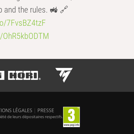
b and the rules. 🚜 🔗
.co/7FvsBZ4tzF
.co/OhR5kbODTM
IONS LÉGALES
|
PRESSE
é de leurs dépositaires respectifs.