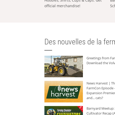
Hoodies, Shirts, Cups & Caps: Get
Ba
official merchandise!
Sc
Des nouvelles de la ferm
Greetings from F
Download the Volv
News Harvest | T
FarmCon Episode -
Expansion Premier
and... cats?
Barnyard Meetup:
Cultivator Recap (A