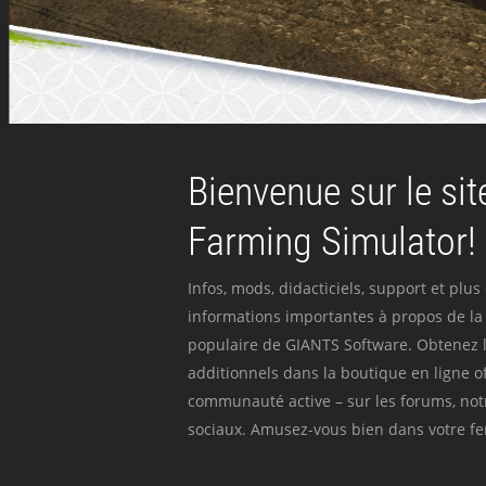
Bienvenue sur le site
Farming Simulator!
Infos, mods, didacticiels, support et plus
informations importantes à propos de la 
populaire de GIANTS Software. Obtenez l
additionnels dans la boutique en ligne off
communauté active – sur les forums, not
sociaux. Amusez-vous bien dans votre fer