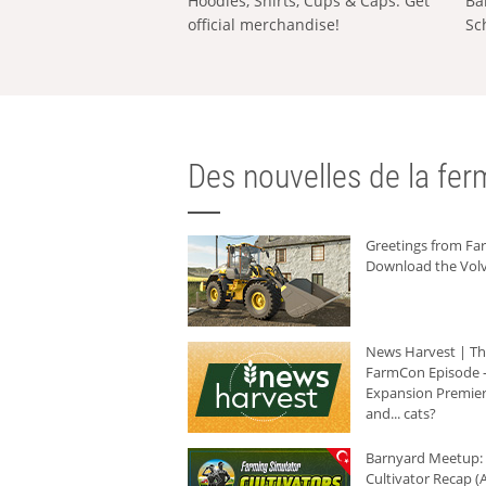
Hoodies, Shirts, Cups & Caps: Get
Ba
official merchandise!
Sc
Des nouvelles de la ferm
Greetings from F
Download the Volv
News Harvest | T
FarmCon Episode -
Expansion Premier
and... cats?
Barnyard Meetup:
Cultivator Recap (A