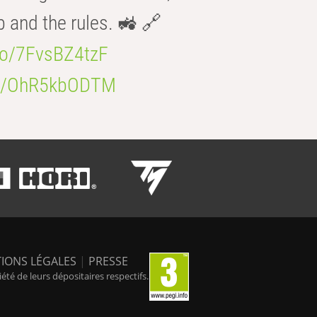
b and the rules. 🚜 🔗
.co/7FvsBZ4tzF
.co/OhR5kbODTM
IONS LÉGALES
|
PRESSE
é de leurs dépositaires respectifs.