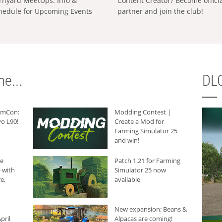
rnyard MeetUps: Info &
Content Creator? Become offici
hedule for Upcoming Events
partner and join the club!
e...
DLC
armCon:
Modding Contest |
o L90!
Create a Mod for
Farming Simulator 25
and win!
he
Patch 1.21 for Farming
 with
Simulator 25 now
e,
available
New expansion: Beans &
pril
Alpacas are coming!