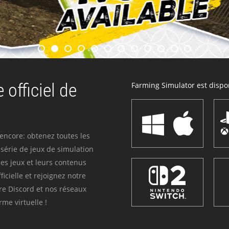
 officiel de
Farming Simulator est dispon
 encore: obtenez toutes les
série de jeux de simulation
es jeux et leurs contenus
icielle et rejoignez notre
re Discord et nos réseaux
me virtuelle !