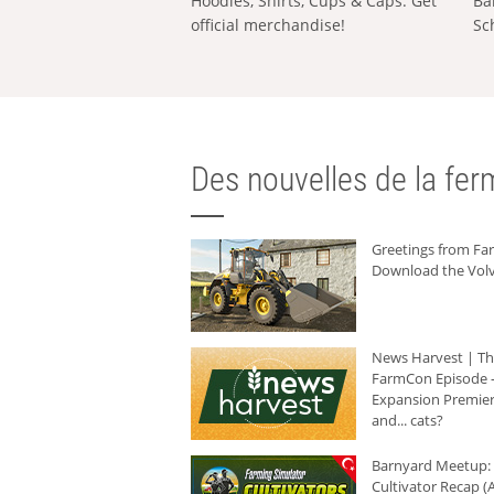
Hoodies, Shirts, Cups & Caps: Get
Ba
official merchandise!
Sc
Des nouvelles de la ferm
Greetings from F
Download the Volv
News Harvest | T
FarmCon Episode -
Expansion Premier
and... cats?
Barnyard Meetup:
Cultivator Recap (A