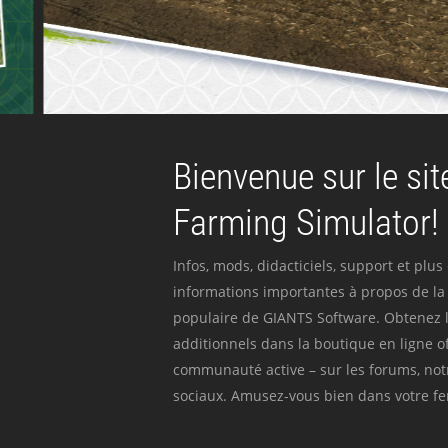
Bienvenue sur le site
Farming Simulator!
Infos, mods, didacticiels, support et plus
informations importantes à propos de la 
populaire de GIANTS Software. Obtenez l
additionnels dans la boutique en ligne off
communauté active – sur les forums, not
sociaux. Amusez-vous bien dans votre fer