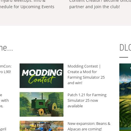
rnyard MeetUps: Info &
Content Creator? Become offici
hedule for Upcoming Events
partner and join the club!
e...
DLC
armCon:
Modding Contest |
o L90!
Create a Mod for
Farming Simulator 25
and win!
he
Patch 1.21 for Farming
 with
Simulator 25 now
e,
available
New expansion: Beans &
pril
Alpacas are coming!