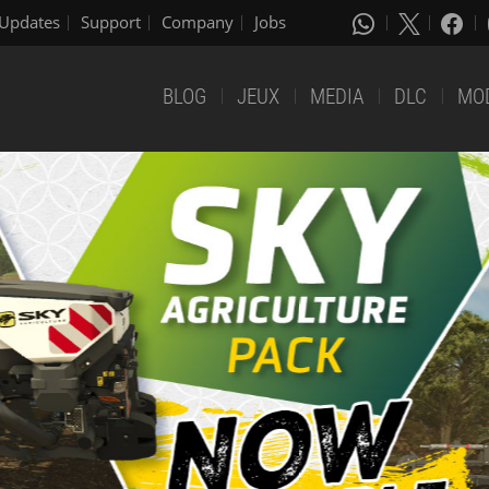
Updates
Support
Company
Jobs
BLOG
JEUX
MEDIA
DLC
MO