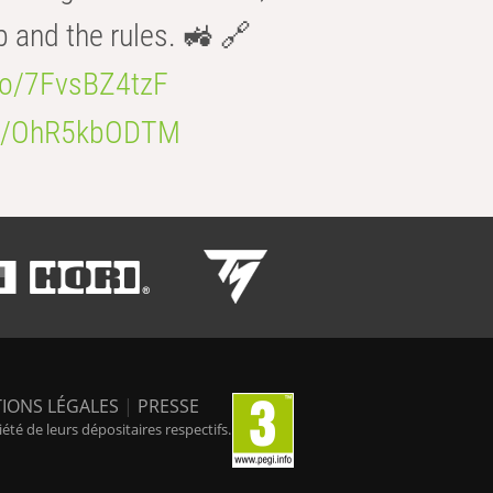
b and the rules. 🚜 🔗
.co/7FvsBZ4tzF
.co/OhR5kbODTM
IONS LÉGALES
|
PRESSE
é de leurs dépositaires respectifs.