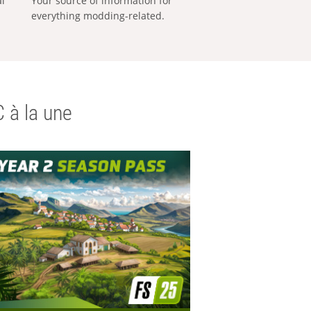
al
Your source of information for
everything modding-related.
 à la une