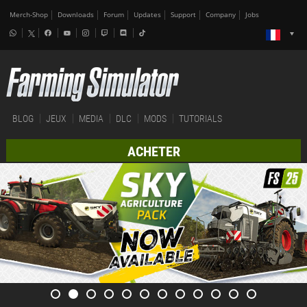
Merch-Shop
Downloads
Forum
Updates
Support
Company
Jobs
BLOG
JEUX
MEDIA
DLC
MODS
TUTORIALS
ACHETER