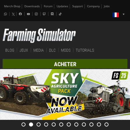
Merch-Shop
Downloads
Forum
Updates
Support
Company
Jobs
BLOG
JEUX
MEDIA
DLC
MODS
TUTORIALS
ACHETER