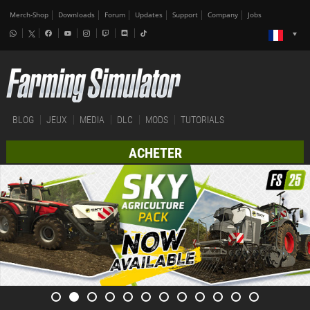
Merch-Shop
Downloads
Forum
Updates
Support
Company
Jobs
BLOG
JEUX
MEDIA
DLC
MODS
TUTORIALS
ACHETER