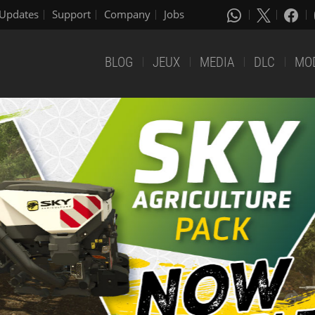
Updates
Support
Company
Jobs
BLOG
JEUX
MEDIA
DLC
MO