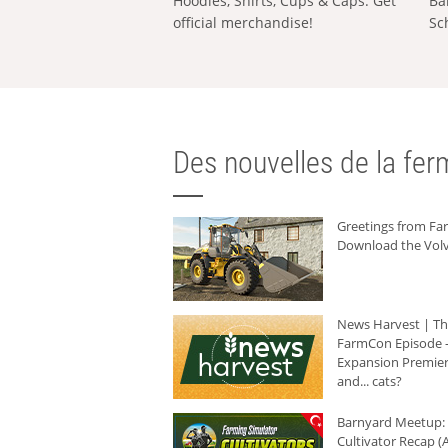
Hoodies, Shirts, Cups & Caps: Get
Ba
official merchandise!
Sc
Des nouvelles de la ferm
Greetings from F
Download the Volv
News Harvest | T
FarmCon Episode -
Expansion Premier
and... cats?
Barnyard Meetup:
Cultivator Recap (A