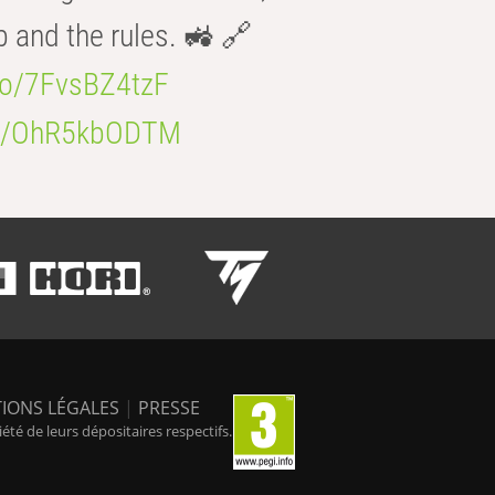
b and the rules. 🚜 🔗
.co/7FvsBZ4tzF
.co/OhR5kbODTM
IONS LÉGALES
|
PRESSE
é de leurs dépositaires respectifs.