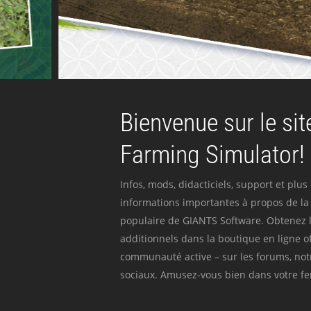
Bienvenue sur le site
Farming Simulator!
Infos, mods, didacticiels, support et plus
informations importantes à propos de la 
populaire de GIANTS Software. Obtenez l
additionnels dans la boutique en ligne off
communauté active – sur les forums, not
sociaux. Amusez-vous bien dans votre fer