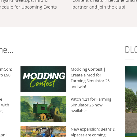
rnyard MeetUps: Info &
Content Creator? Become offici
hedule for Upcoming Events
partner and join the club!
e...
DLC
armCon:
Modding Contest |
o L90!
Create a Mod for
Farming Simulator 25
and win!
he
Patch 1.21 for Farming
 with
Simulator 25 now
e,
available
New expansion: Beans &
pril
Alpacas are coming!