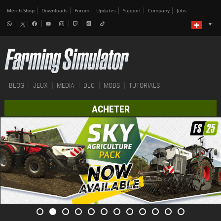
Merch-Shop
Downloads
Forum
Updates
Support
Company
Jobs
BLOG
JEUX
MEDIA
DLC
MODS
TUTORIALS
ACHETER