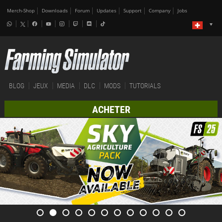
Merch-Shop
Downloads
Forum
Updates
Support
Company
Jobs
BLOG
JEUX
MEDIA
DLC
MODS
TUTORIALS
ACHETER