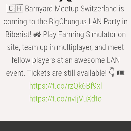
🇨🇭 Barnyard Meetup Switzerland is
coming to the BigChungus LAN Party in
Biberist! 🚜 Play Farming Simulator on
site, team up in multiplayer, and meet
fellow players at an awesome LAN
event. Tickets are still available! 👇 🎟️
https://t.co/rzQk6Bf9xl
https://t.co/nvIjVuXdto