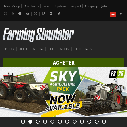
Merch-Shop
Downloads
Forum
Updates
Support
Company
Jobs
BLOG
JEUX
MEDIA
DLC
MODS
TUTORIALS
ACHETER