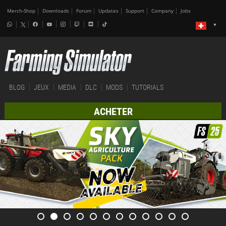
Merch-Shop
Downloads
Forum
Updates
Support
Company
Jobs
BLOG
JEUX
MEDIA
DLC
MODS
TUTORIALS
ACHETER