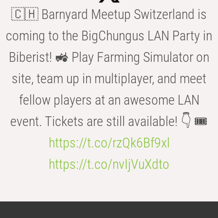
🇨🇭 Barnyard Meetup Switzerland is
coming to the BigChungus LAN Party in
Biberist! 🚜 Play Farming Simulator on
site, team up in multiplayer, and meet
fellow players at an awesome LAN
event. Tickets are still available! 👇 🎟️
https://t.co/rzQk6Bf9xl
https://t.co/nvIjVuXdto