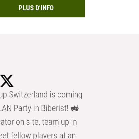
PLUS D’INFO
p Switzerland is coming
AN Party in Biberist! 🚜
ator on site, team up in
eet fellow players at an