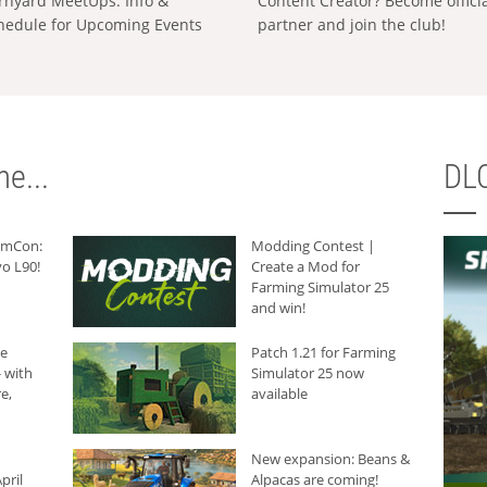
rnyard MeetUps: Info &
Content Creator? Become offici
hedule for Upcoming Events
partner and join the club!
e...
DLC
armCon:
Modding Contest |
o L90!
Create a Mod for
Farming Simulator 25
and win!
he
Patch 1.21 for Farming
 with
Simulator 25 now
e,
available
New expansion: Beans &
pril
Alpacas are coming!