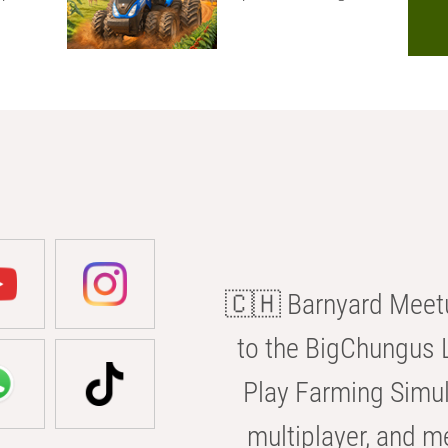
🇨🇭 Barnyard Meetu
to the BigChungus L
Play Farming Simul
multiplayer, and m