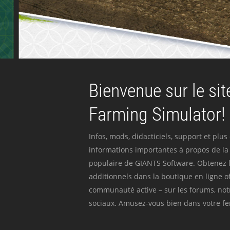
Bienvenue sur le site
Farming Simulator!
Infos, mods, didacticiels, support et plus
informations importantes à propos de la 
populaire de GIANTS Software. Obtenez l
additionnels dans la boutique en ligne off
communauté active – sur les forums, not
sociaux. Amusez-vous bien dans votre fer