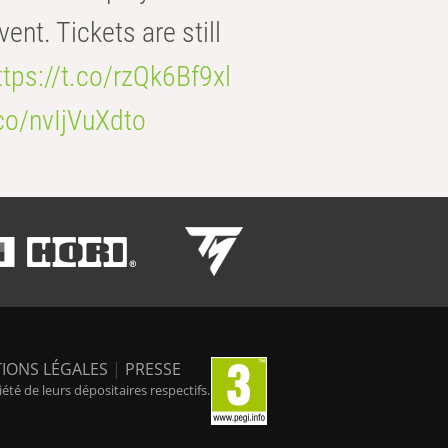
t. Tickets are still
ttps://t.co/rzQk6Bf9xl
.co/nvIjVuXdto
IONS LÉGALES
|
PRESSE
é de leurs dépositaires respectifs.