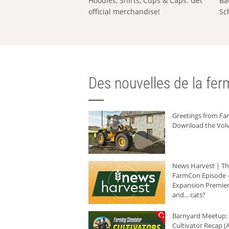
Hoodies, Shirts, Cups & Caps: Get
Ba
official merchandise!
Sc
Des nouvelles de la ferm
Greetings from F
Download the Volv
News Harvest | T
FarmCon Episode -
Expansion Premier
and... cats?
Barnyard Meetup:
Cultivator Recap (A