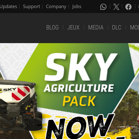
Updates
Support
Company
Jobs
BLOG
JEUX
MEDIA
DLC
MO