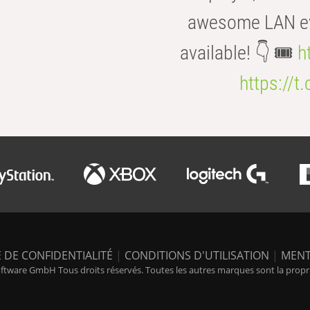
awesome LAN even
available! 👇 🎟️
h
https://t
 DE CONFIDENTIALITÉ
|
CONDITIONS D'UTILISATION
|
MENT
tware GmbH Tous droits réservés. Toutes les autres marques sont la propriét