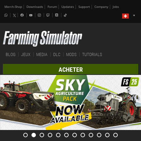
Merch-Shop
Downloads
Forum
Updates
Support
Company
Jobs
BLOG
JEUX
MEDIA
DLC
MODS
TUTORIALS
ACHETER