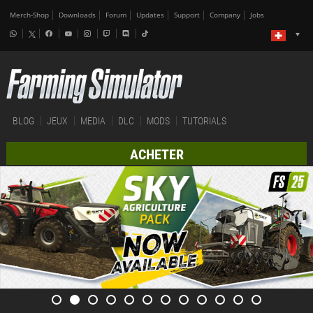
Merch-Shop
Downloads
Forum
Updates
Support
Company
Jobs
BLOG
JEUX
MEDIA
DLC
MODS
TUTORIALS
ACHETER