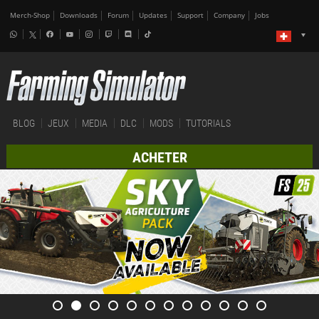
Merch-Shop
Downloads
Forum
Updates
Support
Company
Jobs
BLOG
JEUX
MEDIA
DLC
MODS
TUTORIALS
ACHETER