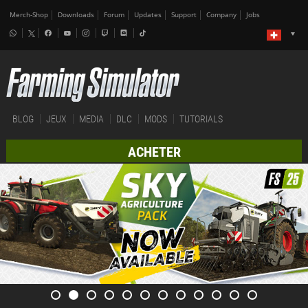
Merch-Shop
Downloads
Forum
Updates
Support
Company
Jobs
BLOG
JEUX
MEDIA
DLC
MODS
TUTORIALS
ACHETER