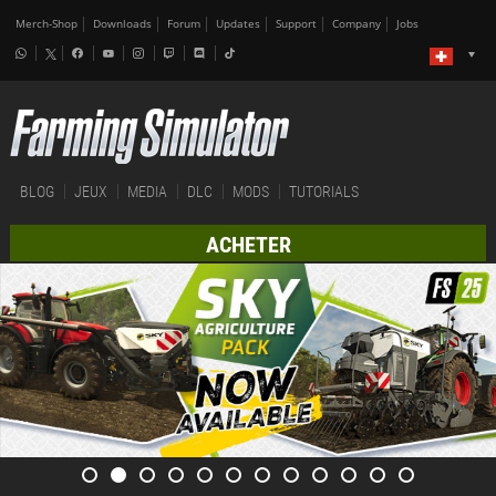
Merch-Shop
Downloads
Forum
Updates
Support
Company
Jobs
BLOG
JEUX
MEDIA
DLC
MODS
TUTORIALS
ACHETER