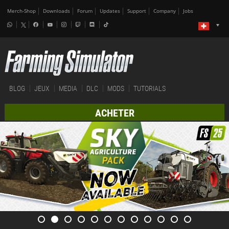
Merch-Shop
Downloads
Forum
Updates
Support
Company
Jobs
BLOG
JEUX
MEDIA
DLC
MODS
TUTORIALS
ACHETER