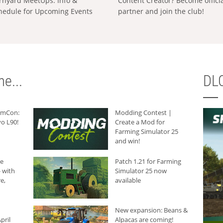
rnyard MeetUps: Info &
Content Creator? Become offici
hedule for Upcoming Events
partner and join the club!
e...
DLC
armCon:
Modding Contest |
o L90!
Create a Mod for
Farming Simulator 25
and win!
he
Patch 1.21 for Farming
 with
Simulator 25 now
e,
available
New expansion: Beans &
pril
Alpacas are coming!