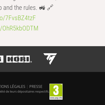
b and the rules. 🚜 🔗
.co/7FvsBZ4tzF
.co/OhR5kbODTM
IONS LÉGALES
|
PRESSE
é de leurs dépositaires respectifs.