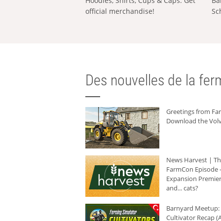
Hoodies, Shirts, Cups & Caps: Get
Ba
official merchandise!
Sc
Des nouvelles de la ferm
Greetings from F
Download the Volv
News Harvest | T
FarmCon Episode -
Expansion Premier
and... cats?
Barnyard Meetup:
Cultivator Recap (A