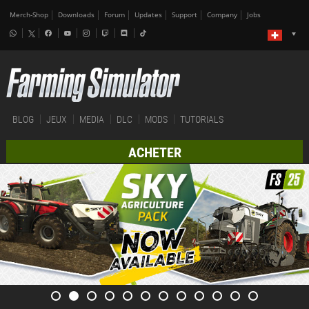
Merch-Shop
Downloads
Forum
Updates
Support
Company
Jobs
BLOG
JEUX
MEDIA
DLC
MODS
TUTORIALS
ACHETER