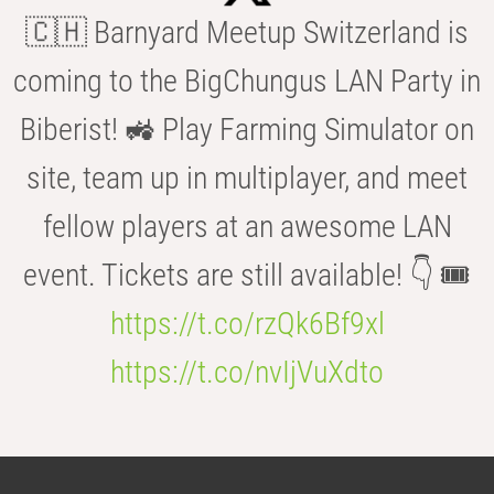
🇨🇭 Barnyard Meetup Switzerland is
coming to the BigChungus LAN Party in
Biberist! 🚜 Play Farming Simulator on
site, team up in multiplayer, and meet
fellow players at an awesome LAN
event. Tickets are still available! 👇 🎟️
https://t.co/rzQk6Bf9xl
https://t.co/nvIjVuXdto