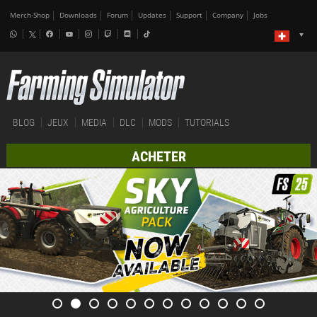
Merch-Shop
Downloads
Forum
Updates
Support
Company
Jobs
BLOG
JEUX
MEDIA
DLC
MODS
TUTORIALS
ACHETER