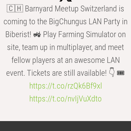
🇨🇭 Barnyard Meetup Switzerland is
coming to the BigChungus LAN Party in
Biberist! 🚜 Play Farming Simulator on
site, team up in multiplayer, and meet
fellow players at an awesome LAN
event. Tickets are still available! 👇 🎟️
https://t.co/rzQk6Bf9xl
https://t.co/nvIjVuXdto