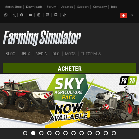
Merch-Shop
Downloads
Forum
Updates
Support
Company
Jobs
BLOG
JEUX
MEDIA
DLC
MODS
TUTORIALS
ACHETER