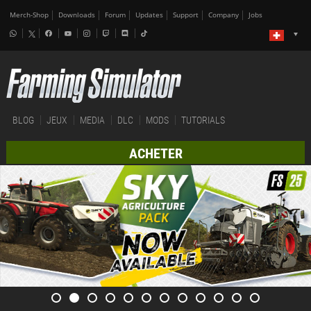
Merch-Shop
Downloads
Forum
Updates
Support
Company
Jobs
BLOG
JEUX
MEDIA
DLC
MODS
TUTORIALS
ACHETER