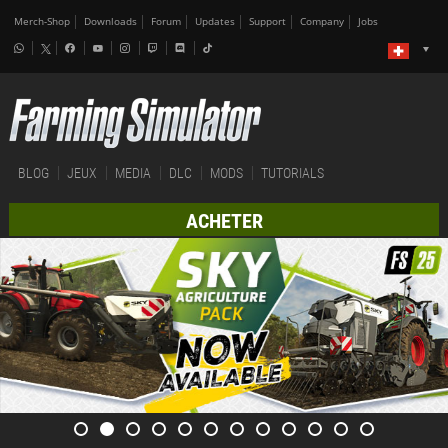
Merch-Shop
Downloads
Forum
Updates
Support
Company
Jobs
BLOG
JEUX
MEDIA
DLC
MODS
TUTORIALS
ACHETER