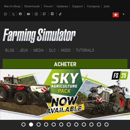
Merch-Shop
Downloads
Forum
Updates
Support
Company
Jobs
BLOG
JEUX
MEDIA
DLC
MODS
TUTORIALS
ACHETER