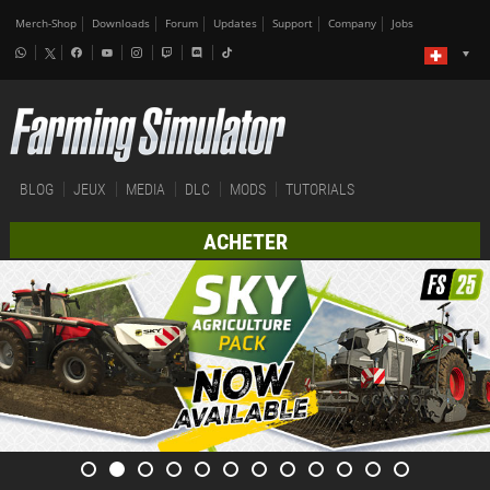
Merch-Shop
Downloads
Forum
Updates
Support
Company
Jobs
BLOG
JEUX
MEDIA
DLC
MODS
TUTORIALS
ACHETER