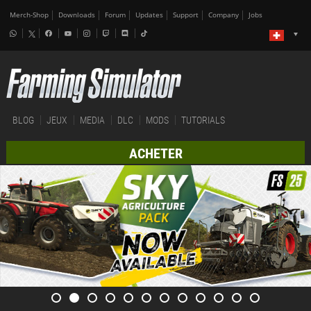
Merch-Shop
Downloads
Forum
Updates
Support
Company
Jobs
BLOG
JEUX
MEDIA
DLC
MODS
TUTORIALS
ACHETER