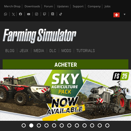
Merch-Shop
Downloads
Forum
Updates
Support
Company
Jobs
BLOG
JEUX
MEDIA
DLC
MODS
TUTORIALS
ACHETER