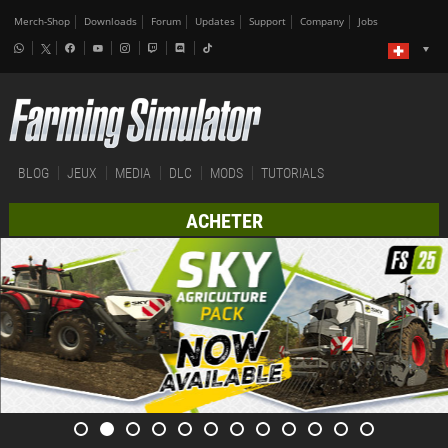
Merch-Shop
Downloads
Forum
Updates
Support
Company
Jobs
BLOG
JEUX
MEDIA
DLC
MODS
TUTORIALS
ACHETER