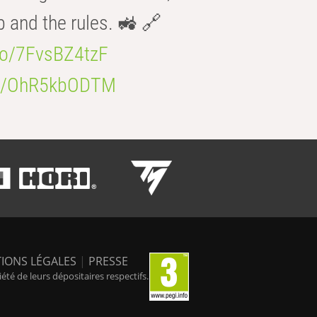
b and the rules. 🚜 🔗
.co/7FvsBZ4tzF
.co/OhR5kbODTM
IONS LÉGALES
|
PRESSE
é de leurs dépositaires respectifs.