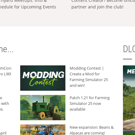
rnyard MeetUps: Info &
Content Creator? Become offici
hedule for Upcoming Events
partner and join the club!
e...
DLC
armCon:
Modding Contest |
o L90!
Create a Mod for
Farming Simulator 25
and win!
he
Patch 1.21 for Farming
 with
Simulator 25 now
e,
available
New expansion: Beans &
pril
Alpacas are coming!