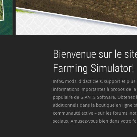
Bienvenue sur le site
Farming Simulator!
Infos, mods, didacticiels, support et plus
informations importantes à propos de la 
populaire de GIANTS Software. Obtenez l
additionnels dans la boutique en ligne off
communauté active – sur les forums, not
sociaux. Amusez-vous bien dans votre fer