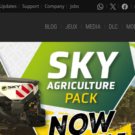
Updates
Support
Company
Jobs
BLOG
JEUX
MEDIA
DLC
MO