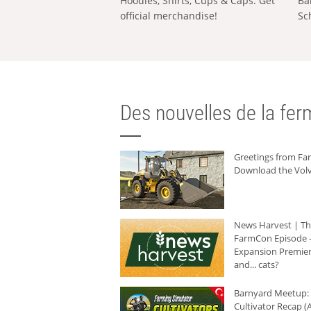
Hoodies, Shirts, Cups & Caps: Get
Ba
official merchandise!
Sc
Des nouvelles de la ferm
Greetings from F
Download the Volv
News Harvest | T
FarmCon Episode -
Expansion Premier
and... cats?
Barnyard Meetup:
Cultivator Recap (A