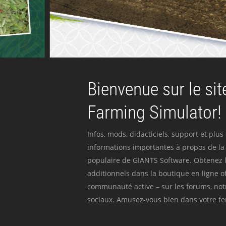
Bienvenue sur le site
Farming Simulator!
Infos, mods, didacticiels, support et plus
informations importantes à propos de la 
populaire de GIANTS Software. Obtenez l
additionnels dans la boutique en ligne off
communauté active – sur les forums, not
sociaux. Amusez-vous bien dans votre fer