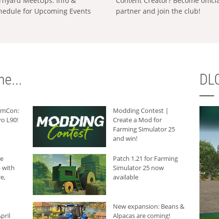
rnyard MeetUps: Info &
Content Creator? Become offici
hedule for Upcoming Events
partner and join the club!
e...
DLC
armCon:
Modding Contest |
o L90!
Create a Mod for
Farming Simulator 25
and win!
he
Patch 1.21 for Farming
 with
Simulator 25 now
e,
available
New expansion: Beans &
pril
Alpacas are coming!