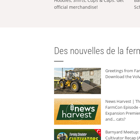
Hoodies, Shirts, Cups & Caps: Get
Ba
official merchandise!
Sc
Des nouvelles de la ferm
Greetings from F
Download the Volv
News Harvest | T
FarmCon Episode -
Expansion Premier
and... cats?
Barnyard Meetup:
Cultivator Recap (A