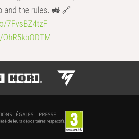
b and the rules. 🚜 🔗
.co/7FvsBZ4tzF
.co/OhR5kbODTM
IONS LÉGALES
|
PRESSE
é de leurs dépositaires respectifs.